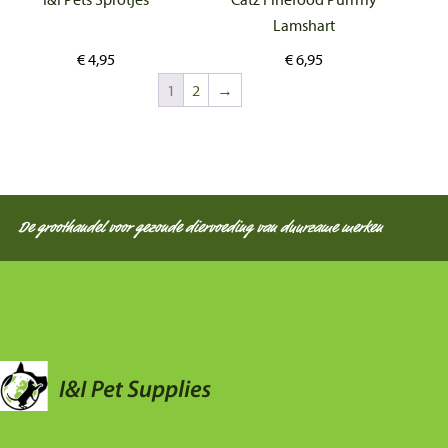
Lamshart
€
4,95
€
6,95
1
2
→
De groothandel voor gezonde diervoeding van duurzame merken