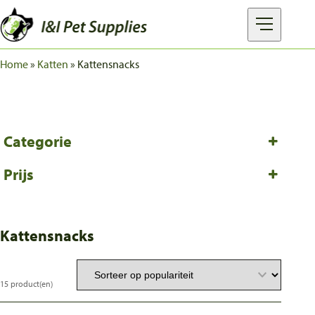
Home
»
Katten
»
Kattensnacks
MERKEN
PRODUCTEN
OVER I&I
Categorie
Honden
Prijs
FAQ
Hondensnacks
Katten
Kattensnacks
Snacks
Kattensnacks
15
product(en)