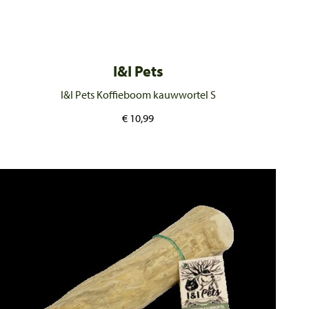
I&I Pets
I&I Pets Koffieboom kauwwortel S
€
10,99