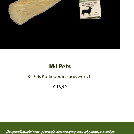
I&I Pets
I&I Pets Koffieboom kauwwortel L
€
13,99
De groothandel voor gezonde diervoeding van duurzame merken