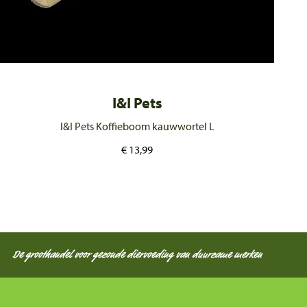
I&I Pets
I&I Pets Koffieboom kauwwortel L
€
13,99
De groothandel voor gezonde diervoeding van duurzame merken