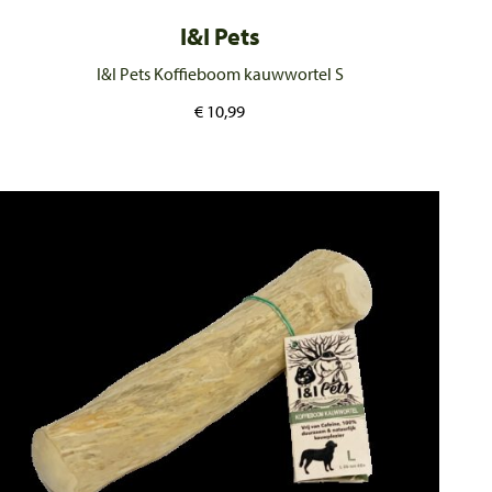
I&I Pets
I&I Pets Koffieboom kauwwortel S
€
10,99