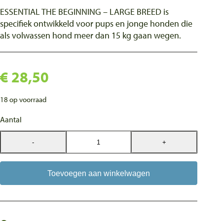
ESSENTIAL THE BEGINNING – LARGE BREED is
specifiek ontwikkeld voor pups en jonge honden die
als volwassen hond meer dan 15 kg gaan wegen.
€
28,50
18 op voorraad
Aantal
-
+
Essential
Foods
The
Toevoegen aan winkelwagen
Beginning
Large
Breed