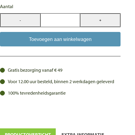
Aantal
-
+
Woolly
Wolf
Polar
Toevoegen aan winkelwagen
Night
Leash
aantal
Gratis bezorging vanaf € 49
Voor 12.00 uur besteld, binnen 2 werkdagen geleverd
100% tevredenheidsgarantie
PRODUCTOVERZICHT
EXTRA INFORMATIE