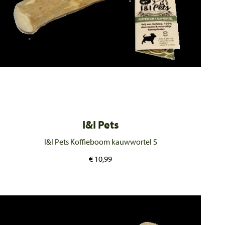
I&I Pets
I&I Pets Koffieboom kauwwortel S
€
10,99