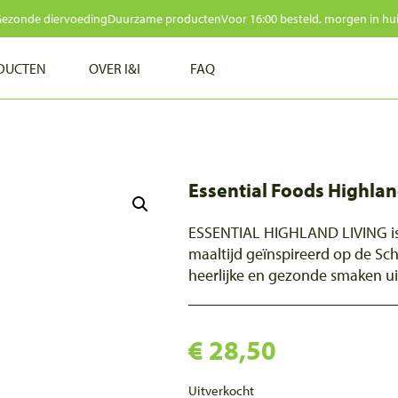
ezonde diervoeding
Duurzame producten
Voor 16:00 besteld, morgen in hu
DUCTEN
OVER I&I
FAQ
NIEUWS
TESTIMONIALS
Essential Foods Highlan
CONTACT
ESSENTIAL HIGHLAND LIVING is 
maaltijd geïnspireerd op de Sc
heerlijke en gezonde smaken u
€
28,50
Uitverkocht