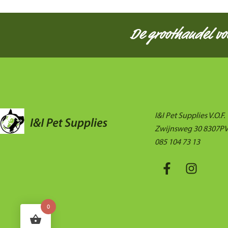
De groothandel v
I&I Pet Supplies V.O.F.
Zwijnsweg 30 8307PV
085 104 73 13
0