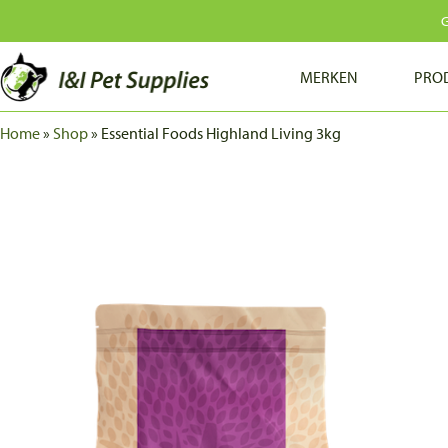
G
MERKEN
PRO
Home
»
Shop
»
Essential Foods Highland Living 3kg
HERBAFIX
SOOPA
TERRA CANIS
TERRA FAELIS