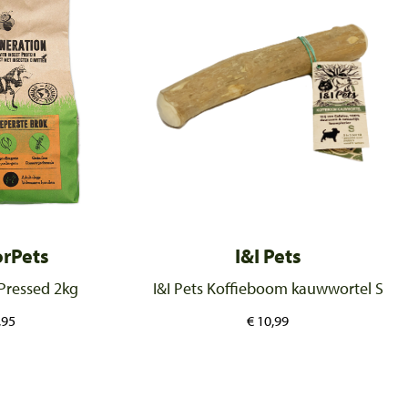
rPets
I&I Pets
Pressed 2kg
I&I Pets Koffieboom kauwwortel S
,95
€
10,99