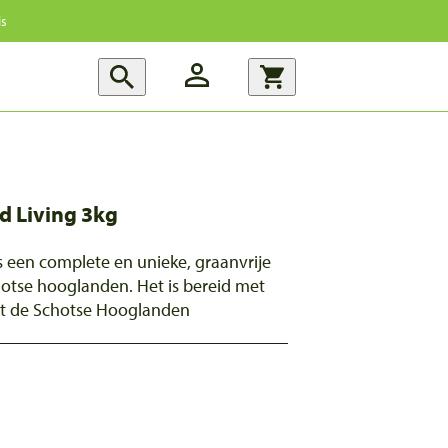
is
d Living 3kg
een complete en unieke, graanvrije
hotse hooglanden. Het is bereid met
it de Schotse Hooglanden