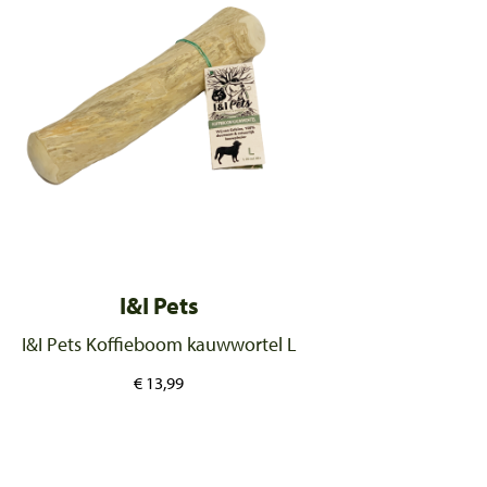
I&I Pets
I&I Pets Koffieboom kauwwortel L
€
13,99