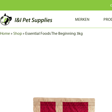
G
MERKEN
PRO
Home
»
Shop
»
Essential Foods The Beginning 3kg
HERBAFIX
SOOPA
TERRA CANIS
TERRA FAELIS