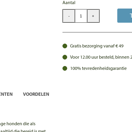
Aantal
-
+
Essential
Foods
The
Beginning
Gratis bezorging vanaf € 49
3kg
Voor 12.00 uur besteld, binnen
aantal
100% tevredenheidsgarantie
ËNTEN
VOORDELEN
nge honden die als
ltijd die bereid is met