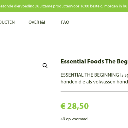
ezonde diervoeding
Duurzame producten
Voor 16:00 besteld, morgen in hu
DUCTEN
OVER I&I
FAQ
NIEUWS
TESTIMONIALS
Essential Foods The Be
CONTACT
ESSENTIAL THE BEGINNING is sp
honden die als volwassen hond
€
28,50
49 op voorraad