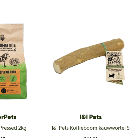
rPets
I&I Pets
Pressed 2kg
I&I Pets Koffieboom kauwwortel S