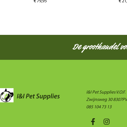
€
79,95
€
21
De groothandel v
I&I Pet Supplies V.O.F.
Zwijnsweg 30 8307PV
085 104 73 13